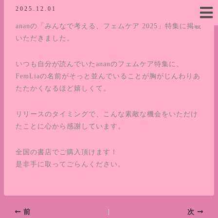
内
2025.12.01
容
ananの「みんなで考える、フェムケア 2025」特集に掲載
を
いただきました。
ス
キ
いつも自分が読んでいたananのフェムケア特集に、
ッ
FemLiaの名前がそっと並んでいることが胸がじんわりあ
プ
たたかくなるほど嬉しくて。
リリースのタイミングで、こんな素敵な機会をいただけ
たことに心から感謝しています。
全国の書店でご購入頂けます！
是非手に取ってごらんください。
前
次