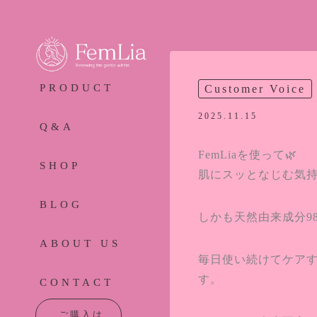
内
容
を
ス
キ
PRODUCT
Customer Voice
ッ
2025.11.15
Q&A
プ
FemLiaを使って🌿
SHOP
肌にスッとなじむ気
BLOG
しかも天然由来成分9
ABOUT US
毎日使い続けてケア
す。
CONTACT
ご購入は